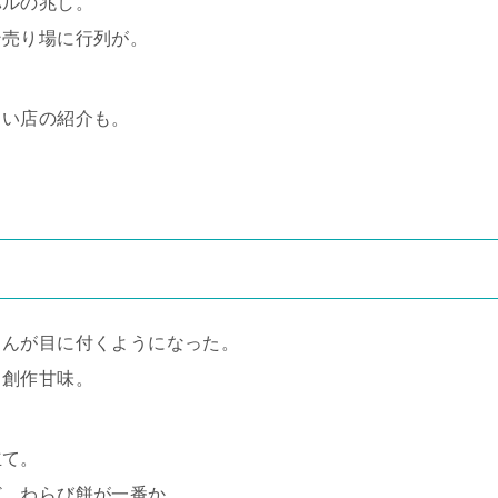
バルの兆し。
ン売り場に行列が。
旨い店の紹介も。
さんが目に付くようになった。
、創作甘味。
立て。
ど、わらび餅が一番か。