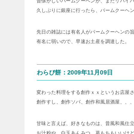
昔懐かしいバームクーヘンが、またリバイ
久しぶりに銀座に行ったら、バームクーヘ
先日の雑誌には有名人がバームクーヘンの
有名に弱いので、早速お土産を調達した。
わらび餅：2009年11月09日
変わった料理をする創作ｘｘというお店屋
創作すし、創作ソバ、創作和風居酒屋、、
甘味と言えば、好きなものは、昔風和風仕
お汁粉や、白玉あんみつ、葛もちもいいけ