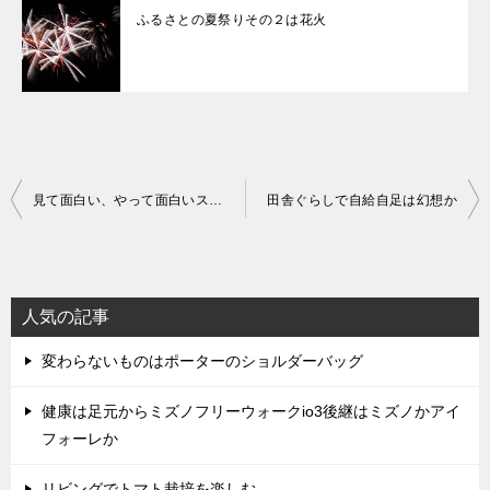
ふるさとの夏祭りその２は花火
投
見て面白い、やって面白いスポーツ
田舎ぐらしで自給自足は幻想か
稿
ナ
ビ
人気の記事
ゲ
変わらないものはポーターのショルダーバッグ
ー
シ
健康は足元からミズノフリーウォークio3後継はミズノかアイ
ョ
フォーレか
ン
リビングでトマト栽培を楽しむ