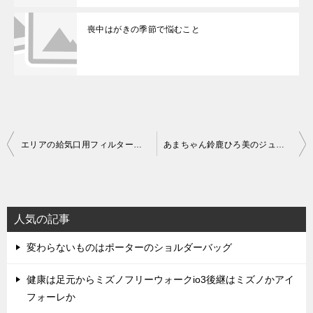
喪中はがきの季節で悩むこと
投
エリアの給気口用フィルターを見直す
あまちゃん鈴鹿ひろ美のジューサーは「あの懐かしいいきいき酵素くん」ではなかった
稿
ナ
ビ
人気の記事
ゲ
変わらないものはポーターのショルダーバッグ
ー
シ
健康は足元からミズノフリーウォークio3後継はミズノかアイ
ョ
フォーレか