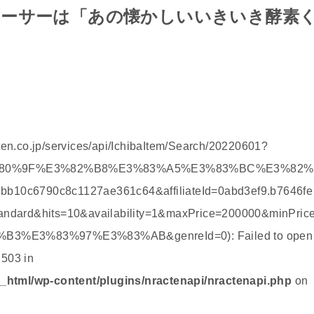
ューサーは「あの懐かしいいきいき酵素
kuten.co.jp/services/api/IchibaItem/Search/20220601?
E9%80%9F%E3%82%B8%E3%83%A5%E3%83%BC%E3%82%
10c6790c8c1127ae361c64&affiliateId=0abd3ef9.b7646fe
ndard&hits=10&availability=1&maxPrice=200000&minPric
3%E3%83%97%E3%83%AB&genreId=0): Failed to open
 503 in
_html/wp-content/plugins/nractenapi/nractenapi.php
on