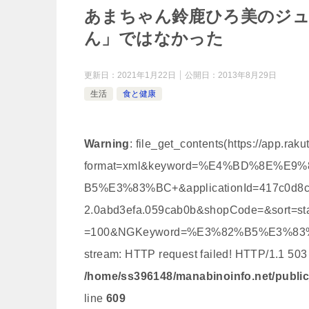
あまちゃん鈴鹿ひろ美のジ
ん」ではなかった
更新日：
2021年1月22日
公開日：
2013年8月29日
生活
食と健康
Warning
: file_get_contents(https://app.ra
format=xml&keyword=%E4%BD%8E%
B5%E3%83%BC+&applicationId=417c0d8cbb
2.0abd3efa.059cab0b&shopCode=&sort=sta
=100&NGKeyword=%E3%82%B5%E3%83%B
stream: HTTP request failed! HTTP/1.1 503
/home/ss396148/manabinoinfo.net/public
line
609