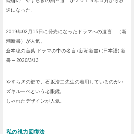
続編の やすらぎの刻～道 が２０１９年４月から放
送になった。
2019年02月15日に発売になったドラマへの遺言 （新
潮新書）が人気。
倉本聰の言葉 ドラマの中の名言 (新潮新書) (日本語) 新
書 – 2020/3/13
やすらぎの郷で、石坂浩二先生の着用しているのがハ
ズキルーペという老眼鏡。
しゃれたデザインが人気。
私の視力回復法