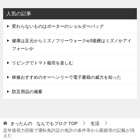
ビ
人気の記事
ゲ
変わらないものはポーターのショルダーバッグ
ー
シ
健康は足元からミズノフリーウォークio3後継はミズノかアイ
ョ
フォーレか
ン
リビングでトマト栽培を楽しむ
林修おすすめのオーヘンリーで電子書籍の威力を知った
防災用品の備蓄
きったんの なんでもブログ
TOP
生活
定年後視力回復で運転免許証の免許の条件等から眼鏡等の記載が消
えた