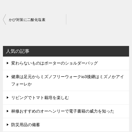
投
かび対策に二酸化塩素
稿
ナ
ビ
人気の記事
ゲ
変わらないものはポーターのショルダーバッグ
ー
シ
健康は足元からミズノフリーウォークio3後継はミズノかアイ
ョ
フォーレか
ン
リビングでトマト栽培を楽しむ
林修おすすめのオーヘンリーで電子書籍の威力を知った
防災用品の備蓄